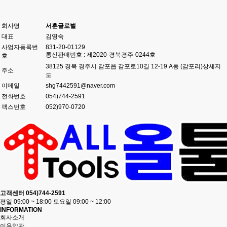
회사명
서훈글로벌
대표
김영숙
사업자등록번
831-20-01129
통신판매번호 : 제2020-경북경주-0244호
호
38125 경북 경주시 감포읍 감포로10길 12-19 A동 (감포리)
상세지
주소
도
이메일
shg7442591@naver.com
전화번호
054)744-2591
팩스번호
052)970-0720
고객센터
054)744-2591
평일 09:00 ~ 18:00 토요일 09:00 ~ 12:00
INFORMATION
회사소개
이용약관