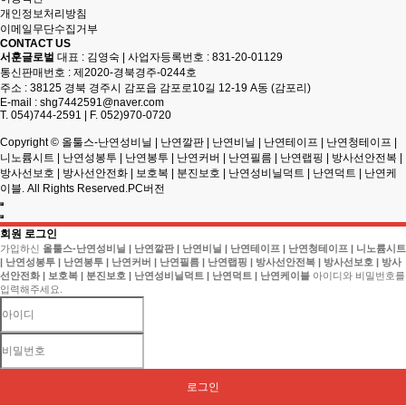
개인정보처리방침
이메일무단수집거부
CONTACT US
서훈글로벌
대표 : 김영숙
|
사업자등록번호 : 831-20-01129
통신판매번호 : 제2020-경북경주-0244호
주소 : 38125 경북 경주시 감포읍 감포로10길 12-19 A동 (감포리)
E-mail :
shg7442591@naver.com
T. 054)744-2591
|
F. 052)970-0720
Copyright
© 올툴스-난연성비닐 | 난연깔판 | 난연비닐 | 난연테이프 | 난연청테이프 |
니노륨시트 | 난연성봉투 | 난연봉투 | 난연커버 | 난연필름 | 난연랩핑 | 방사선안전복 |
방사선보호 | 방사선안전화 | 보호복 | 분진보호 | 난연성비닐덕트 | 난연덕트 | 난연케
이블. All Rights Reserved.
PC버전
회원 로그인
가입하신
올툴스-난연성비닐 | 난연깔판 | 난연비닐 | 난연테이프 | 난연청테이프 | 니노륨시트
| 난연성봉투 | 난연봉투 | 난연커버 | 난연필름 | 난연랩핑 | 방사선안전복 | 방사선보호 | 방사
선안전화 | 보호복 | 분진보호 | 난연성비닐덕트 | 난연덕트 | 난연케이블
아이디와 비밀번호를
입력해주세요.
로그인