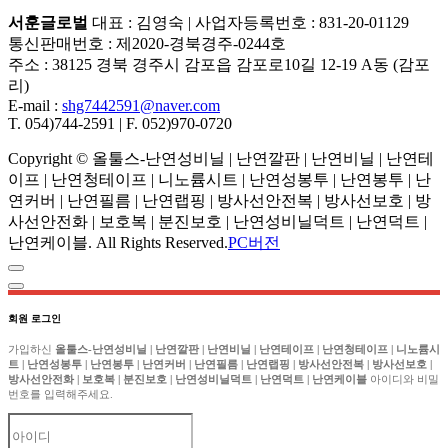
서훈글로벌
대표 : 김영숙
|
사업자등록번호 : 831-20-01129
통신판매번호 : 제2020-경북경주-0244호
주소 : 38125 경북 경주시 감포읍 감포로10길 12-19 A동 (감포
리)
E-mail :
shg7442591@naver.com
T. 054)744-2591
|
F. 052)970-0720
Copyright
© 올툴스-난연성비닐 | 난연깔판 | 난연비닐 | 난연테
이프 | 난연청테이프 | 니노륨시트 | 난연성봉투 | 난연봉투 | 난
연커버 | 난연필름 | 난연랩핑 | 방사선안전복 | 방사선보호 | 방
사선안전화 | 보호복 | 분진보호 | 난연성비닐덕트 | 난연덕트 |
난연케이블. All Rights Reserved.
PC버전
회원 로그인
가입하신
올툴스-난연성비닐 | 난연깔판 | 난연비닐 | 난연테이프 | 난연청테이프 | 니노륨시
트 | 난연성봉투 | 난연봉투 | 난연커버 | 난연필름 | 난연랩핑 | 방사선안전복 | 방사선보호 |
방사선안전화 | 보호복 | 분진보호 | 난연성비닐덕트 | 난연덕트 | 난연케이블
아이디와 비밀
번호를 입력해주세요.