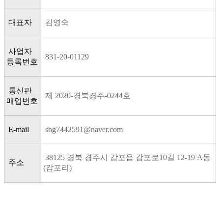
대표자
김영숙
사업자
831-20-01129
등록번호
통신판
제 2020-경북경주-0244호
매업번호
E-mail
shg7442591@naver.com
38125 경북 경주시 감포읍 감포로10길 12-19 A동
주소
(감포리)